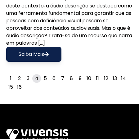
deste contexto, a áudio descrição se destaca como
uma ferramenta fundamental para garantir que as
pessoas com deficiência visual possam se
aproveitar dos conteúdos audiovisuais. Mas o que é
áudio descrição? Trata-se de um recurso que narra
em palavras […]
Saiba Mais
1
2
3
4
5
6
7
8
9
10
11
12
13
14
15
16