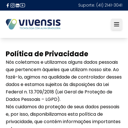
Ir para o canal do YouTube da Vivensis Care Techno
Ir para o Instagram da Vivensis Care Technology
Suporte: (41) 2141-3041
Ir para a página do Facebook da Vivensis Care Technology
Ir para o LinkedIn da Vivensis Care Technology
Open
Política de Privacidade
Nós coletamos e utilizamos alguns dados pessoais
que pertencem àqueles que utilizam nosso site. Ao
fazê-lo, agimos na qualidade de controlador desses
dados e estamos sujeitos às disposições da Lei
Federal n. 13.709/2018 (Lei Geral de Proteção de
Dados Pessoais – LGPD).
Nós cuidamos da proteção de seus dados pessoais
e, por isso, disponibilizamos esta política de
privacidade, que contém informações importantes