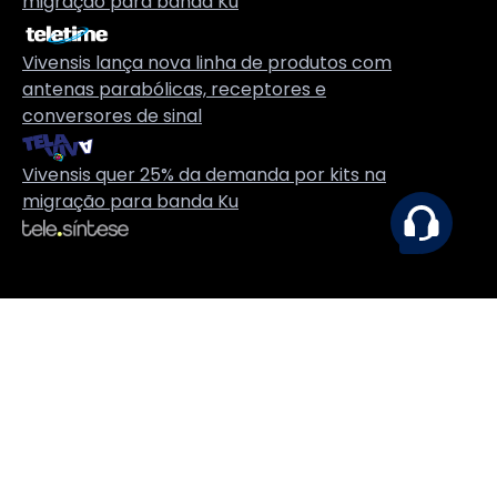
migração para banda Ku
Vivensis lança nova linha de produtos com
antenas parabólicas, receptores e
conversores de sinal
Vivensis quer 25% da demanda por kits na
migração para banda Ku
Contato
Suporte técnico:
(41) 2141-3041
Contato:
(41) 3075-2929
São José dos Pinhais:
Av. Rocha Pombo, 2561, Módulo 5B
- Águas Belas, São José dos Pinhais - PR, 83005-280
Curitiba:
R. João Negrão, Nº 270 – 4º Andar - Conj. 41,
Edifício Buenos Ayres - Centro, Curitiba - PR, 80010-130