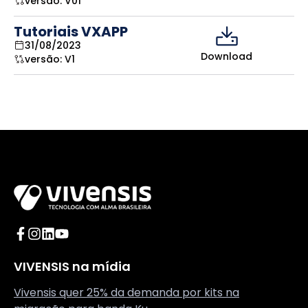
versão:
V01
Tutoriais VXAPP
31/08/2023
Download
versão:
V1
Acesse o Facebook da Vivensis
Acesse o Instagram da Vivensis
Acesse o LinkedIn da Vivensis
Acesse o YouTube da Vivensis
VIVENSIS na mídia
Vivensis quer 25% da demanda por kits na