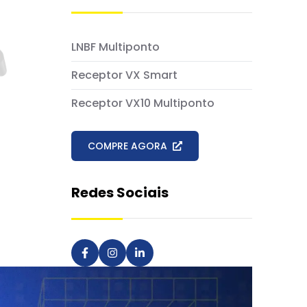
LNBF Multiponto
Receptor VX Smart
Receptor VX10 Multiponto
COMPRE
AGORA
Redes Sociais
Facebook Vivensis Care Technology
Instagram Vivensis Care Technology
LinkedIn Vivensis Care Technolo