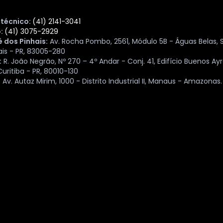
 técnico:
(41) 2141-3041
o:
(41) 3075-2929
 dos Pinhais:
Av. Rocha Pombo, 2561, Módulo 5B - Águas Belas, 
ais - PR, 83005-280
:
R. João Negrão, Nº 270 – 4º Andar - Conj. 41, Edifício Buenos Ayr
uritiba - PR, 80010-130
:
Av. Autaz Mirim, 1000 - Distrito Industrial II, Manaus - Amazonas.