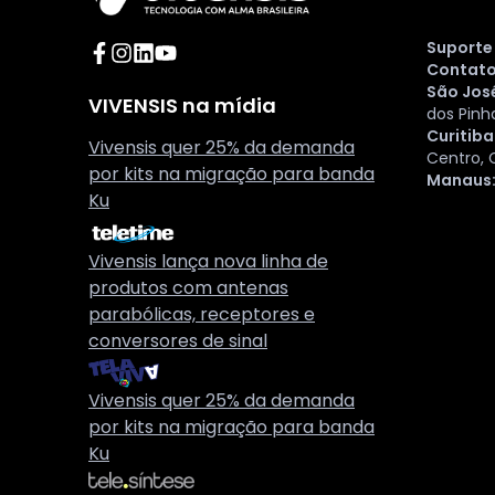
Suporte
Acesse o Facebook da Vivensis
Acesse o Instagram da Vivensis
Acesse o LinkedIn da Vivensis
Acesse o YouTube da Vivensis
Contat
São José
VIVENSIS na mídia
dos Pinh
Curitiba
Vivensis quer 25% da demanda
Centro, C
por kits na migração para banda
Manaus
Ku
Vivensis lança nova linha de
produtos com antenas
parabólicas, receptores e
conversores de sinal
Vivensis quer 25% da demanda
por kits na migração para banda
Ku