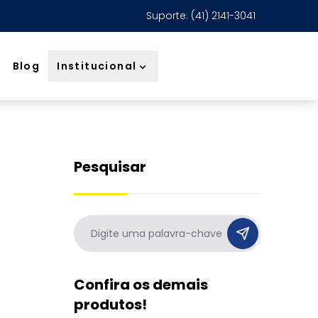
Suporte: (41) 2141-3041
Institucional
Blog
Pesquisar
Ir para post
#
Confira os demais
produtos!