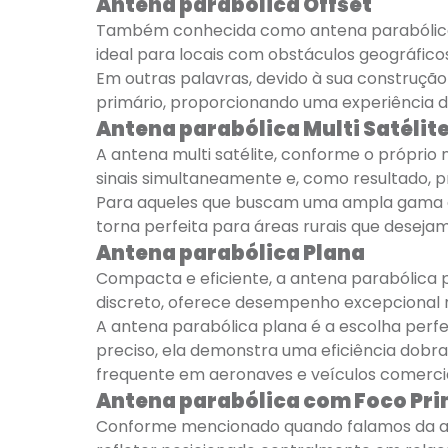
Antena parabólica Offset
Também conhecida como antena parabólica c
ideal para locais com obstáculos geográfico
Em outras palavras, devido à sua construçã
primário, proporcionando uma experiência de
Antena parabólica Multi Satélit
A antena multi satélite, conforme o próprio
sinais simultaneamente e, como resultado,
Para aqueles que buscam uma ampla gama de o
torna perfeita para áreas rurais que deseja
Antena parabólica Plana
Compacta e eficiente, a antena parabólica 
discreto, oferece desempenho excepcional n
A antena parabólica plana é a escolha perfe
preciso, ela demonstra uma eficiência dobra
frequente em aeronaves e veículos comerci
Antena parabólica com Foco Pri
Conforme mencionado quando falamos da an