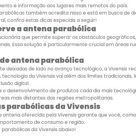
imento e informação aos lugares mais remotos do país.
 parabólicas também acredita nisso e está em busca de di
, confira estas dicas especiais a seguir!
serve a antena parabólica
ionária que permite superar os obstáculos geográficos, c
s. Essa solução é particularmente crucial em áreas rura
o de antena parabólica
e deixadas de lado no avanço tecnológico, a Vivensis re
tecnologia da Vivensis vai além dos limites tradicionais,
são digital.
ra o desenvolvimento de produtos cada dia mais tecnol
eas mais distantes das regiões metropolitanas.
s parabólicas da Vivensis
e antena oferecida pela Vivensis garante que você, como
comportamento de consumo e região.
parabólicas da Vivensis abaixo!