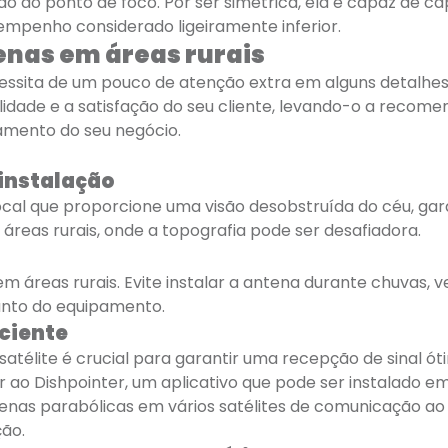
ão ao ponto de foco. Por ser simétrica, ela é capaz de 
empenho considerado ligeiramente inferior.
enas em áreas rurais
cessita de um pouco de atenção extra em alguns detalhe
alidade e a satisfação do seu cliente, levando-o a recome
amento do seu negócio.
 instalação
m local que proporcione uma visão desobstruída do céu, g
 áreas rurais, onde a topografia pode ser desafiadora.
 áreas rurais. Evite instalar a antena durante chuvas, 
uanto do equipamento.
iciente
atélite é crucial para garantir uma recepção de sinal ó
r ao Dishpointer, um aplicativo que pode ser instalado e
nas parabólicas em vários satélites de comunicação ao 
ção.