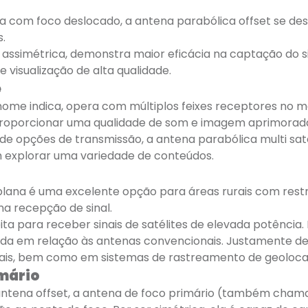
om foco deslocado, a antena parabólica offset se desta
s.
o assimétrica, demonstra maior eficácia na captação d
 visualização de alta qualidade.
e
 nome indica, opera com múltiplos feixes receptores no m
 proporcionar uma qualidade de som e imagem aprimorad
pções de transmissão, a antena parabólica multi satélit
m explorar uma variedade de conteúdos.
plana é uma excelente opção para áreas rurais com restr
a recepção de sinal.
ita para receber sinais de satélites de elevada potência
da em relação às antenas convencionais. Justamente devi
ais, bem como em sistemas de rastreamento de geolocal
mário
tena offset, a antena de foco primário (também chama