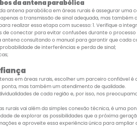
abos da antena parabólica
da antena parabólica em áreas rurais é assegurar uma co
 apenas a transmissão de sinal adequada, mas também a 
ra realizar essa etapa com sucesso: 1. Verifique a integ
 de conectar para evitar confusões durante o processo 
a antena consultando o manual para garantir que cada c
probabilidade de interferências e perda de sinal;
cas;
nfiança
nas em áreas rurais, escolher um parceiro confiável é de
de ponta, mas também um atendimento de qualidade.
dividualidades de cada região e, por isso, nos preocupam
s rurais vai além da simples conexão técnica, é uma pon
dade de explorar as possibilidades que a próxima geraç
rmações e aproveite essa experiência única para ampliar