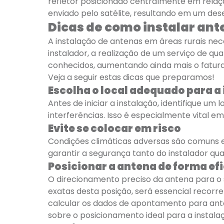
refletor posicionado centralmente em relaç
enviado pelo satélite, resultando em um des
Dicas de como instalar ant
A instalação de antenas em áreas rurais ne
instalador, a realização de um serviço de qu
conhecidos, aumentando ainda mais o fatur
Veja a seguir estas dicas que preparamos!
Escolha o local adequado para a
Antes de iniciar a instalação, identifique u
interferências. Isso é especialmente vital em
Evite se colocar em risco
Condições climáticas adversas são comuns em
garantir a segurança tanto do instalador q
Posicionar a antena de forma ef
O direcionamento preciso da antena para o s
exatas desta posição, será essencial recorre
calcular os dados de apontamento para ante
sobre o posicionamento ideal para a instala