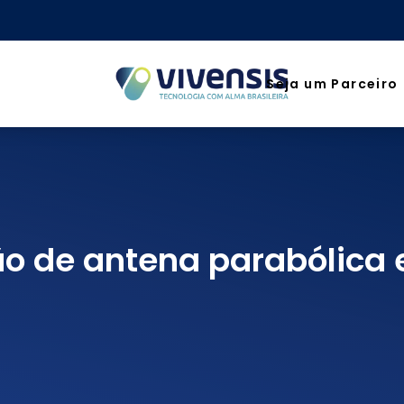
ensis Care Technology
echnology
s Care Technology
echnology
Seja um Parceiro
ão de antena parabólica